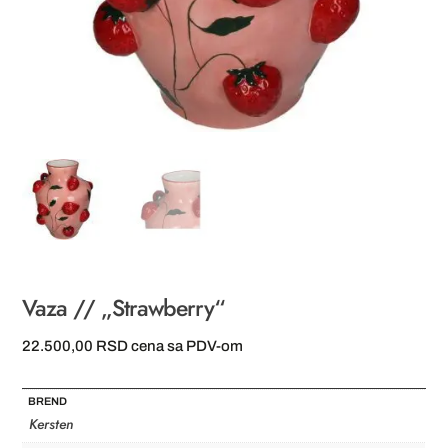
Vaza // „Strawberry“
22.500,00
RSD
cena sa PDV-om
BREND
Kersten