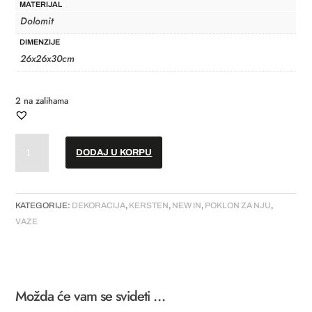
MATERIJAL
Dolomit
DIMENZIJE
26x26x30cm
2 na zalihama
Vaza
DODAJ U KORPU
//
"Strawberry"
količina
KATEGORIJE:
DEKORACIJA
,
KERSTEN
,
NEW IN
,
POKLON ZA NJU
,
VAZE
Možda će vam se svideti …