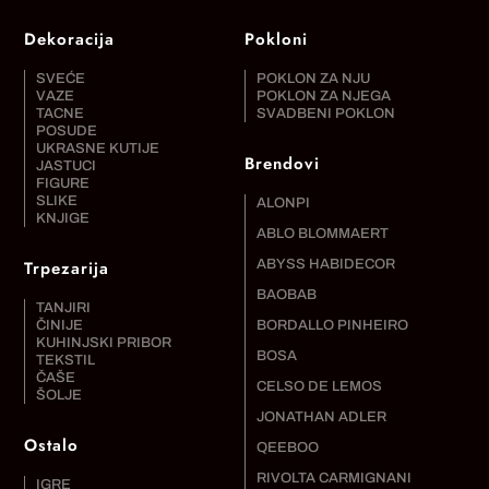
Dekoracija
Pokloni
SVEĆE
POKLON ZA NJU
VAZE
POKLON ZA NJEGA
TACNE
SVADBENI POKLON
POSUDE
UKRASNE KUTIJE
Brendovi
JASTUCI
FIGURE
SLIKE
ALONPI
KNJIGE
ABLO BLOMMAERT
Trpezarija
ABYSS HABIDECOR
BAOBAB
TANJIRI
ČINIJE
BORDALLO PINHEIRO
KUHINJSKI PRIBOR
BOSA
TEKSTIL
ČAŠE
CELSO DE LEMOS
ŠOLJE
JONATHAN ADLER
Ostalo
QEEBOO
RIVOLTA CARMIGNANI
IGRE