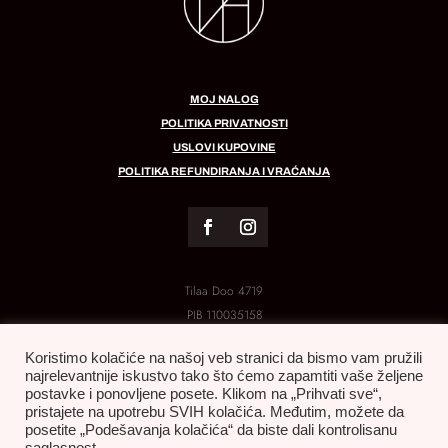
MOJ NALOG
POLITIKA PRIVATNOSTI
USLOVI KUPOVINE
POLITIKA REFUNDIRANJA I VRAĆANJA
Tilaa Doo 4719
PIB
110035158
MB:
21288454
Koristimo kolačiće na našoj veb stranici da bismo vam pružili
najrelevantnije iskustvo tako što ćemo zapamtiti vaše željene
postavke i ponovljene posete. Klikom na „Prihvati sve“,
pristajete na upotrebu SVIH kolačića. Međutim, možete da
posetite „Podešavanja kolačića“ da biste dali kontrolisanu