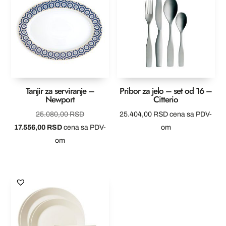
68.544,00 RSD
Tanjir za serviranje –
Pribor za jelo – set od 16 –
Newport
Citterio
Originalna
25.080,00
RSD
25.404,00
RSD
cena sa PDV-
Trenutna
cena
17.556,00
RSD
cena sa PDV-
om
cena
je
om
je:
bila:
17.556,00 RSD.
25.080,00 RSD.