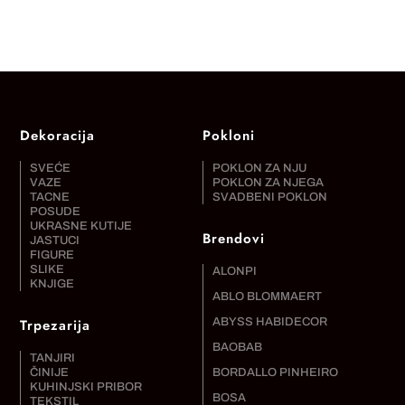
Dekoracija
Pokloni
SVEĆE
POKLON ZA NJU
VAZE
POKLON ZA NJEGA
TACNE
SVADBENI POKLON
POSUDE
UKRASNE KUTIJE
Brendovi
JASTUCI
FIGURE
SLIKE
ALONPI
KNJIGE
ABLO BLOMMAERT
Trpezarija
ABYSS HABIDECOR
BAOBAB
TANJIRI
ČINIJE
BORDALLO PINHEIRO
KUHINJSKI PRIBOR
BOSA
TEKSTIL