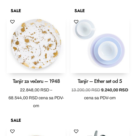
od
19.068,00 RSD.
27.240,00 
SALE
SALE
7.200,00 RSD
do
21.600,00 RSD
Tanjir za večeru – 1948
Tanjir – Ether set od 5
Originalna
Tre
22.848,00
RSD
–
13.200,00
RSD
9.240,00
RSD
Raspon
cena
cen
68.544,00
RSD
cena sa PDV-
cena sa PDV-om
cena:
je
je:
om
od
bila:
9.2
SALE
22.848,00 RSD
13.200,00 RSD.
do