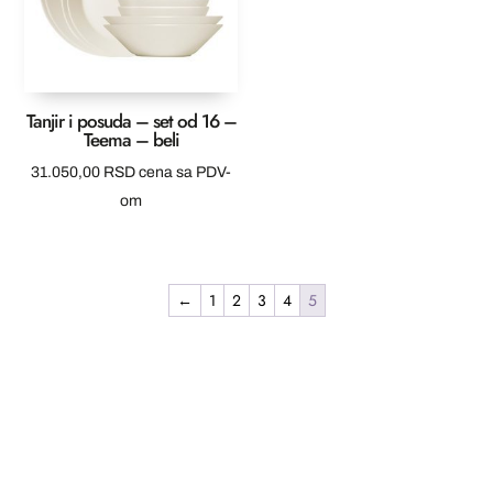
Tanjir i posuda – set od 16 –
Teema – beli
31.050,00
RSD
cena sa PDV-
om
←
1
2
3
4
5