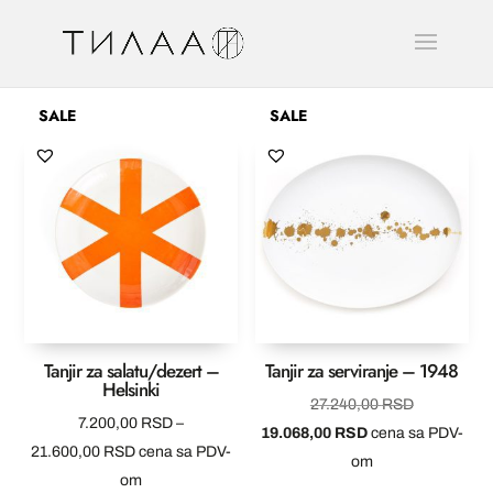
SALE
SALE
Tanjir za salatu/dezert –
Tanjir za serviranje – 1948
Helsinki
Originalna
27.240,00
RSD
7.200,00
RSD
–
Trenutna
cena
19.068,00
RSD
cena sa PDV-
Raspon
21.600,00
RSD
cena sa PDV-
cena
je
om
cena:
om
je:
bila: