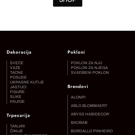
Dekoracija
Pokloni
SVEĆE
POKLON ZA NJU
VAZE
POKLON ZA NJEGA
TACNE
SVADBENI POKLON
POSUDE
UKRASNE KUTIJE
Brendovi
JASTUCI
FIGURE
SLIKE
ALONPI
KNJIGE
ABLO BLOMMAERT
Trpezarija
ABYSS HABIDECOR
BAOBAB
TANJIRI
ČINIJE
BORDALLO PINHEIRO