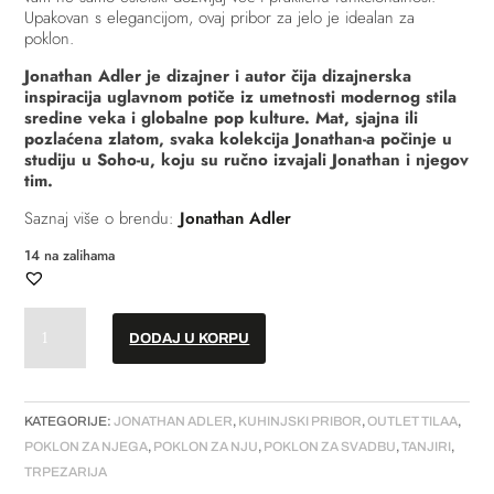
Upakovan s elegancijom, ovaj pribor za jelo je idealan za
poklon.
Jonathan Adler je dizajner i autor čija dizajnerska
inspiracija uglavnom potiče iz umetnosti modernog stila
sredine veka i globalne pop kulture. Mat, sjajna ili
pozlaćena zlatom, svaka kolekcija Jonathan-a počinje u
studiju u Soho-u, koju su ručno izvajali Jonathan i njegov
tim.
Saznaj više o brendu:
Jonathan Adler
14 na zalihama
Pribor
DODAJ U KORPU
za
jelo
-
Vienna
KATEGORIJE:
JONATHAN ADLER
,
KUHINJSKI PRIBOR
,
OUTLET TILAA
,
-
POKLON ZA NJEGA
,
POKLON ZA NJU
,
POKLON ZA SVADBU
,
TANJIRI
,
Silver
TRPEZARIJA