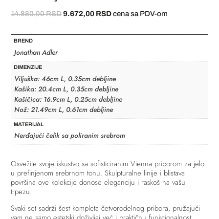
Originalna
Trenutna
14.880,00
RSD
9.672,00
RSD
cena sa PDV-om
cena
cena
je
je:
BREND
bila:
9.672,00 RSD.
Jonathan Adler
14.880,00 RSD.
DIMENZIJE
Viljuška: 46cm L, 0.35cm debljine
Kašika: 20.4cm L, 0.35cm debljine
Kašičica: 16.9cm L, 0.25cm debljine
Nož: 21.49cm L, 0.61cm debljine
MATERIJAL
Nerđajući čelik sa poliranim srebrom
Osvežite svoje iskustvo sa sofisticiranim Vienna priborom za jelo
u prefinjenom srebrnom tonu. Skulpturalne linije i blistava
površina ove kolekcije donose eleganciju i raskoš na vašu
trpezu.
Svaki set sadrži šest kompleta četvorodelnog pribora, pružajući
vam ne samo estetski doživljaj već i praktičnu funkcionalnost.