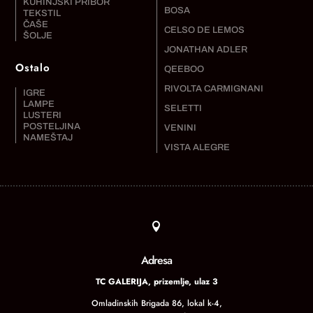
KUHINJSKI PRIBOR
BOSA
TEKSTIL
ČAŠE
CELSO DE LEMOS
ŠOLJE
JONATHAN ADLER
Ostalo
QEEBOO
RIVOLTA CARMIGNANI
IGRE
LAMPE
SELETTI
LUSTERI
POSTELJINA
VENINI
NAMEŠTAJ
VISTA ALEGRE

Adresa
TC GALERIJA, prizemlje, ulaz 3
Omladinskih Brigada 86, lokal k-4,