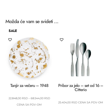
količina
Možda će vam se svideti …
SALE
Tanjir za večeru – 1948
Pribor za jelo – set od 16 –
Citterio
RASPON
22.848,00
RSD
–
68.544,00
RSD
25.404,00
RSD
CENA SA PDV-OM
CENA:
CENA SA PDV-OM