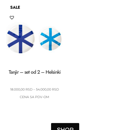
OD
SALE
22.848,00 RSD
DO
68.544,00 RSD
Tanjir – set od 2 – Helsinki
RASPON
18.000,00
RSD
–
54.000,00
RSD
CENA:
CENA SA PDV-OM
OD
18.000,00 RSD
DO
54.000,00 RSD
SHOP