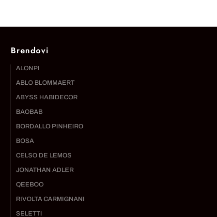
Brendovi
ALONPI
ABLO BLOMMAERT
ABYSS HABIDECOR
BAOBAB
BORDALLO PINHEIRO
BOSA
CELSO DE LEMOS
JONATHAN ADLER
QEEBOO
RIVOLTA CARMIGNANI
SELETTI