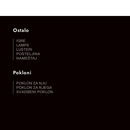
Ostalo
IGRE
LAMPE
LUSTERI
POSTELJINA
NAMEŠTAJ
Pokloni
POKLON ZA NJU
POKLON ZA NJEGA
SVADBENI POKLON