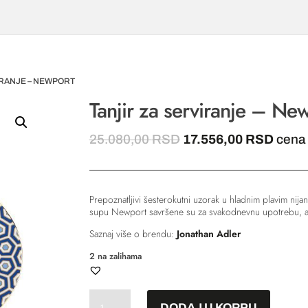
VIRANJE – NEWPORT
Tanjir za serviranje – Ne
Originalna
Trenu
25.080,00
RSD
17.556,00
RSD
cena
cena
cena
je
je:
bila:
17.55
Prepoznatljivi šesterokutni uzorak u hladnim plavim nijan
25.080,00 RSD.
supu Newport savršene su za svakodnevnu upotrebu, ali
Saznaj više o brendu:
Jonathan Adler
2 na zalihama
Tanjir
DODAJ U KORPU