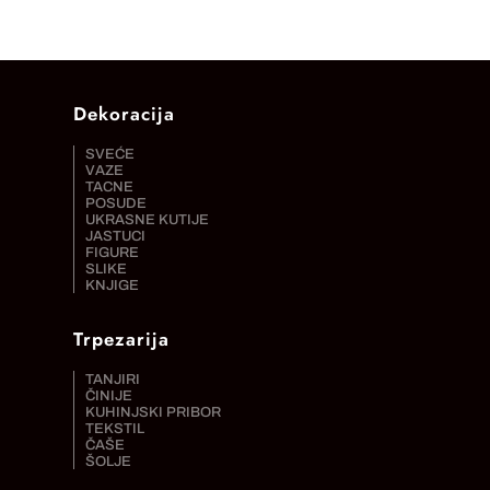
Dekoracija
SVEĆE
VAZE
TACNE
POSUDE
UKRASNE KUTIJE
JASTUCI
FIGURE
SLIKE
KNJIGE
Trpezarija
TANJIRI
ČINIJE
KUHINJSKI PRIBOR
TEKSTIL
ČAŠE
ŠOLJE