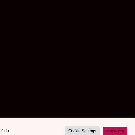
a“ da
Cookie Settings
Prihvati Sve