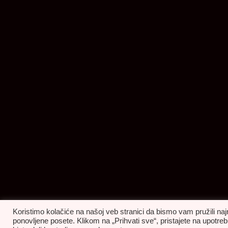
Koristimo kolačiće na našoj veb stranici da bismo vam pružili naj
ponovljene posete. Klikom na „Prihvati sve“, pristajete na upot