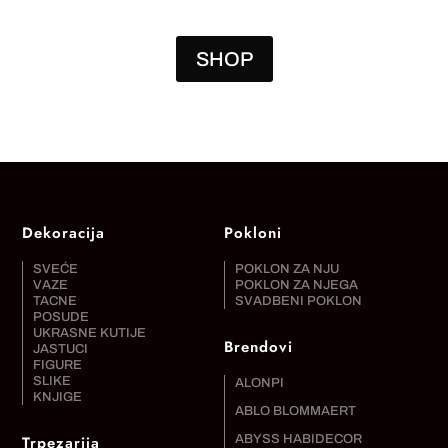
5.520,00 RSD.
9.940,00 RSD.
SHOP
Dekoracija
Pokloni
SVEĆE
POKLON ZA NJU
VAZE
POKLON ZA NJEGA
TACNE
SVADBENI POKLON
POSUDE
UKRASNE KUTIJE
Brendovi
JASTUCI
FIGURE
SLIKE
ALONPI
KNJIGE
ABLO BLOMMAERT
Trpezarija
ABYSS HABIDECOR