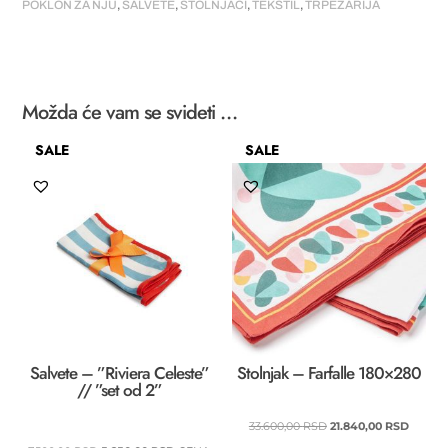
POKLON ZA NJU
,
SALVETE
,
STOLNJACI
,
TEKSTIL
,
TRPEZARIJA
Slinky
količina
Možda će vam se svideti …
SALE
SALE
Salvete – ”Riviera Celeste”
Stolnjak – Farfalle 180×280
// ”set od 2”
ORIGINALNA
TRENU
33.600,00
RSD
21.840,00
RSD