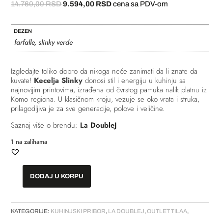
Originalna
Trenutna
14.760,00
RSD
9.594,00
RSD
cena sa PDV-om
cena
cena
je
je:
DEZEN
bila:
9.594,00 RSD.
farfalle, slinky verde
14.760,00 RSD.
Izgledajte toliko dobro da nikoga neće zanimati da li znate da
kuvate!
Kecelja Slinky
donosi stil i energiju u kuhinju sa
najnovijim printovima, izrađena od čvrstog pamuka nalik platnu iz
Komo regiona. U klasičnom kroju, vezuje se oko vrata i struka,
prilagodljiva je za sve generacije, polove i veličine.
Saznaj više o brendu:
La DoubleJ
1 na zalihama
DODAJ U KORPU
Kecelja
od
lana
KATEGORIJE:
KUHINJSKI PRIBOR
,
LA DOUBLEJ
,
OUTLET TILAA
,
-