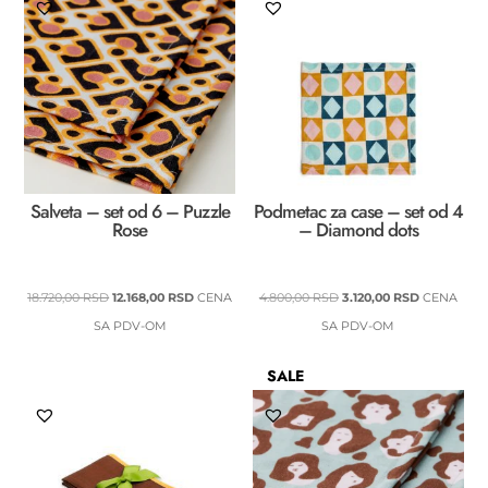
Salveta – set od 6 – Puzzle
Podmetac za case – set od 4
Rose
– Diamond dots
ORIGINALNA
TRENUTNA
ORIGINALNA
TRENUTNA
18.720,00
RSD
12.168,00
RSD
CENA
4.800,00
RSD
3.120,00
RSD
CENA
CENA
CENA
CENA
CENA
SA PDV-OM
SA PDV-OM
JE
JE:
JE
JE:
SALE
BILA:
12.168,00 RSD.
BILA:
3.120,00 RS
18.720,00 RSD.
4.800,00 RSD.