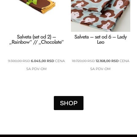
Salveta (set od 2) –
Salveta – set od 6 – Lady
„Rainbow“ // „Chocolate“
Leo
ORIGINALNA
TRENUTNA
ORIGINALNA
TRENUTN
9.300,00
RSD
6.045,00
RSD
CENA
18.720,00
RSD
12.168,00
RSD
CENA
CENA
CENA
CENA
CENA
SA PDV-OM
SA PDV-OM
JE
JE:
JE
JE:
BILA:
6.045,00 RSD.
BILA:
12.168,00 R
9.300,00 RSD.
18.720,00 RSD.
SHOP