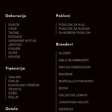
Dekoracija
Pokloni
SVEĆE
POKLON ZA NJU
VAZE
POKLON ZA NJEGA
TACNE
SVADBENI POKLON
POSUDE
UKRASNE KUTIJE
Brendovi
JASTUCI
FIGURE
SLIKE
ALONPI
KNJIGE
ABLO BLOMMAERT
Trpezarija
ABYSS HABIDECOR
BAOBAB
TANJIRI
ČINIJE
BORDALLO PINHEIRO
KUHINJSKI PRIBOR
BOSA
TEKSTIL
ČAŠE
CELSO DE LEMOS
ŠOLJE
JONATHAN ADLER
Ostalo
QEEBOO