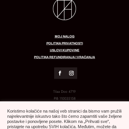
MOJ NALOG
POLITIKA PRIVATNOSTI
USLOVI KUPOVINE
POLITIKA REFUNDIRANJA I VRAĆANJA
Tilaa Doo 4719
PIB
110035158
MB:
21288454
Koristimo kolačiće na našoj veb stranici da bismo vam pružili
najrelevantnije iskustvo tako što ćemo zapamtiti vaše željene
postavke i ponovljene posete. Klikom na „Prihvati sve“,
pristajete na upotrebu SVIH kolačića. Međutim, možete da