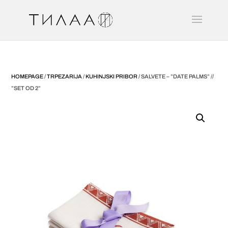
HOMEPAGE
/
TRPEZARIJA
/
KUHINJSKI PRIBOR
/ SALVETE – ”DATE PALMS” //
”SET OD 2”