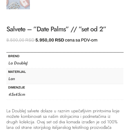
Salvete – ”Date Palms” // ”set od 2”
Originalna
Trenutna
8.500,00
RSD
5.950,00
RSD
cena sa PDV-om
cena
cena
je
je:
BREND
bila:
5.950,00 RSD.
La DoubleJ
8.500,00 RSD.
MATERIJAL
Lan
DIMENZIJE
45x45cm
La DoubleJ salvete dolaze u raznim upečatljivim printovima koje
možete kombinovati sa našim stolnjacima i podmetačima iz
drugih kolekcija. Ovaj set od dva komada izrađen je od 100%
lana od strane istorijskog italijanskog tekstilnog proizvođača