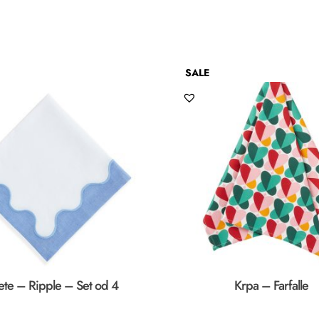
SALE
ete – Ripple – Set od 4
Krpa – Farfalle