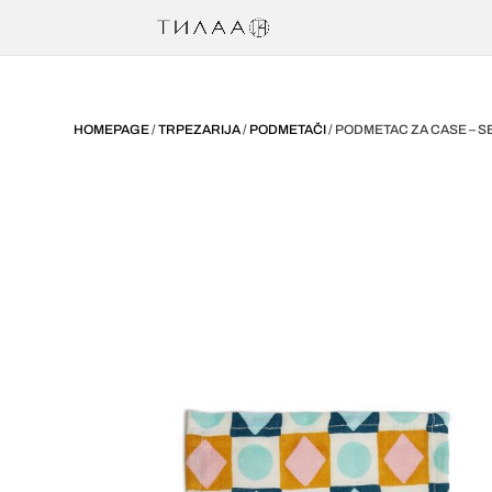
HOMEPAGE
/
TRPEZARIJA
/
PODMETAČI
/ PODMETAC ZA CASE – S