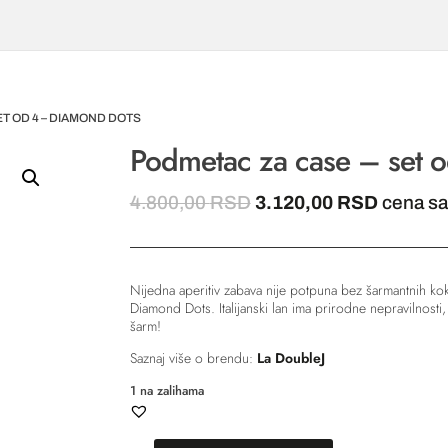
ET OD 4 – DIAMOND DOTS
Podmetac za case – set 
Originalna
Trenutn
4.800,00
RSD
3.120,00
RSD
cena s
cena
cena
je
je:
bila:
3.120,0
Nijedna aperitiv zabava nije potpuna bez šarmantnih kokte
4.800,00 RSD.
Diamond Dots. Italijanski lan ima prirodne nepravilnosti, 
šarm!
Saznaj više o brendu:
La DoubleJ
1 na zalihama