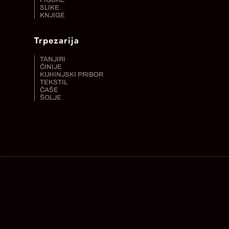
FIGURE
SLIKE
KNJIGE
Trpezarija
TANJIRI
ČINIJE
KUHINJSKI PRIBOR
TEKSTIL
ČAŠE
ŠOLJE