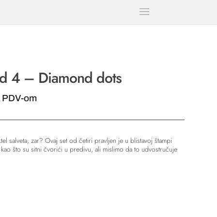
od 4 – Diamond dots
a
a PDV-om
0 RSD.
l salveta, zar? Ovaj set od četiri pravljen je u blistavoj štampi
kao što su sitni čvorići u predivu, ali mislimo da to udvostručuje