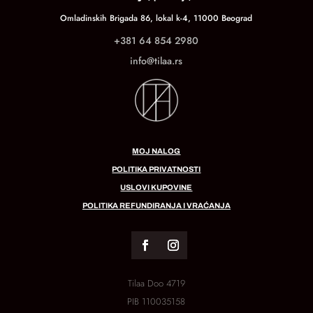
Omladinskih Brigada 86, lokal k-4, 11000 Beograd
+381 64 854 2980
info@tilaa.rs
MOJ NALOG
POLITIKA PRIVATNOSTI
USLOVI KUPOVINE
POLITIKA REFUNDIRANJA I VRAĆANJA
Tilaa Doo 4719
PIB
110035158