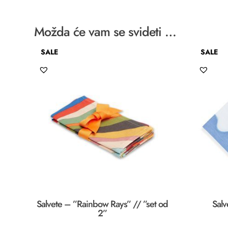
Možda će vam se svideti …
SALE
SALE
Salvete – ”Rainbow Rays” // ”set od
Salv
2”