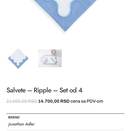
Salvete – Ripple – Set od 4
Originalna
Trenutna
21.000,00
RSD
14.700,00
RSD
cena sa PDV-om
cena
cena
je
je:
BREND
bila:
14.700,00 RSD.
Jonathan Adler
21.000,00 RSD.