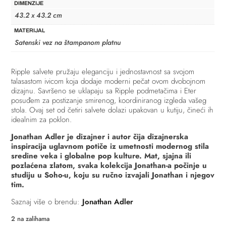
DIMENZIJE
43.2 x 43.2 cm
MATERIJAL
Satenski vez na štampanom platnu
Ripple salvete pružaju eleganciju i jednostavnost sa svojom
talasastom ivicom koja dodaje moderni pečat ovom dvobojnom
dizajnu. Savršeno se uklapaju sa Ripple podmetačima i Eter
posuđem za postizanje smirenog, koordiniranog izgleda vašeg
stola. Ovaj set od četiri salvete dolazi upakovan u kutiju, čineći ih
idealnim za poklon.
Jonathan Adler je dizajner i autor čija dizajnerska
inspiracija uglavnom potiče iz umetnosti modernog stila
sredine veka i globalne pop kulture. Mat, sjajna ili
pozlaćena zlatom, svaka kolekcija Jonathan-a počinje u
studiju u Soho-u, koju su ručno izvajali Jonathan i njegov
tim.
Saznaj više o brendu:
Jonathan Adler
2 na zalihama