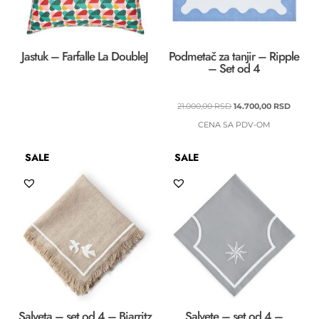
Jastuk – Farfalle La DoubleJ
Podmetač za tanjir – Ripple
– Set od 4
ORIGINALNA
TRENU
21.000,00
RSD
14.700,00
RSD
CENA
CENA
CENA SA PDV-OM
JE
JE:
SALE
SALE
BILA:
14.700,
21.000,00 RSD.
Salveta – set od 4 – Biarritz
Salvete – set od 4 –