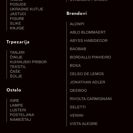
POSUDE
UKRASNE KUTIJE
Brendovi
JASTUCI
FIGURE
SLIKE
ALONPI
KNJIGE
ABLO BLOMMAERT
Trpezarija
ABYSS HABIDECOR
BAOBAB
TANJIRI
ČINIJE
BORDALLO PINHEIRO
KUHINJSKI PRIBOR
BOSA
TEKSTIL
ČAŠE
CELSO DE LEMOS
ŠOLJE
JONATHAN ADLER
Ostalo
QEEBOO
RIVOLTA CARMIGNANI
IGRE
LAMPE
SELETTI
LUSTERI
POSTELJINA
VENINI
NAMEŠTAJ
VISTA ALEGRE