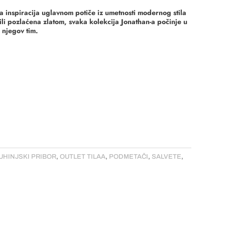
ka inspiracija uglavnom potiče iz umetnosti modernog stila
ili pozlaćena zlatom, svaka kolekcija Jonathan-a počinje u
i njegov tim.
UHINJSKI PRIBOR
,
OUTLET TILAA
,
PODMETAČI
,
SALVETE
,