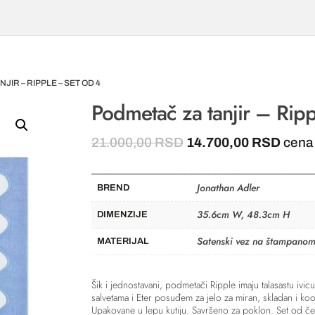
JIR – RIPPLE – SET OD 4
Podmetač za tanjir – Rip
Originalna
Trenu
21.000,00
RSD
14.700,00
RSD
cena
cena
cena
je
je:
Jonathan Adler
bila:
14.70
BREND
21.000,00 RSD.
35.6cm W, 48.3cm H
DIMENZIJE
Satenski vez na štampanom
MATERIJAL
Šik i jednostavani, podmetači Ripple imaju talasastu iv
salvetama i Eter posuđem za jelo za miran, skladan i koo
Upakovane u lepu kutiju. Savršeno za poklon. Set od čet