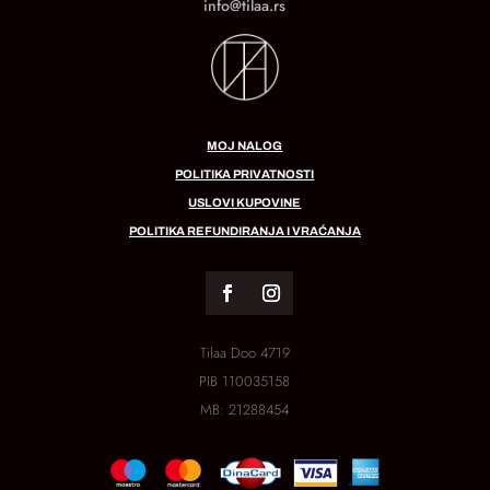
info@tilaa.rs
MOJ NALOG
POLITIKA PRIVATNOSTI
USLOVI KUPOVINE
POLITIKA REFUNDIRANJA I VRAĆANJA
Tilaa Doo 4719
PIB
110035158
MB:
21288454