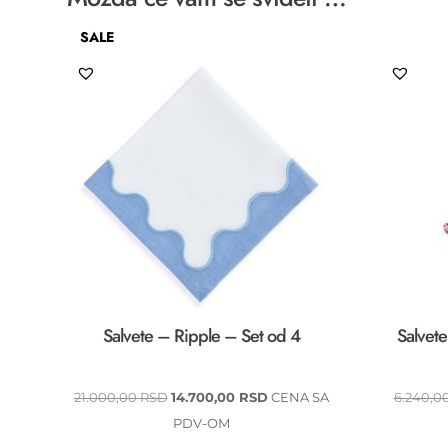
SALE
Salvete – Ripple – Set od 4
Salvete
ORIGINALNA
TRENUTNA
21.000,00
RSD
14.700,00
RSD
CENA SA
6.240,0
CENA
CENA
PDV-OM