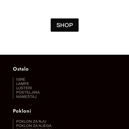
JE
JE:
JE
BILA:
4.056,00 RSD.
BILA:
6.240,00 RSD.
19.320,00 RSD.
SHOP
Ostalo
IGRE
LAMPE
LUSTERI
POSTELJINA
NAMEŠTAJ
Pokloni
POKLON ZA NJU
POKLON ZA NJEGA