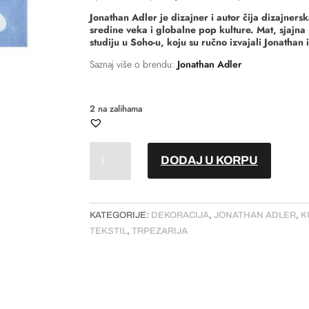
Jonathan Adler je dizajner i autor čija dizajners
sredine veka i globalne pop kulture. Mat, sjajna 
studiju u Soho-u, koju su ručno izvajali Jonathan 
Saznaj više o brendu:
Jonathan Adler
2 na zalihama
Podmetač
DODAJ U KORPU
za
tanjir
-
Ripple
KATEGORIJE:
DEKORACIJA
,
JONATHAN ADLER
,
K
-
TEKSTIL
,
TRPEZARIJA
Set
od
4
količina