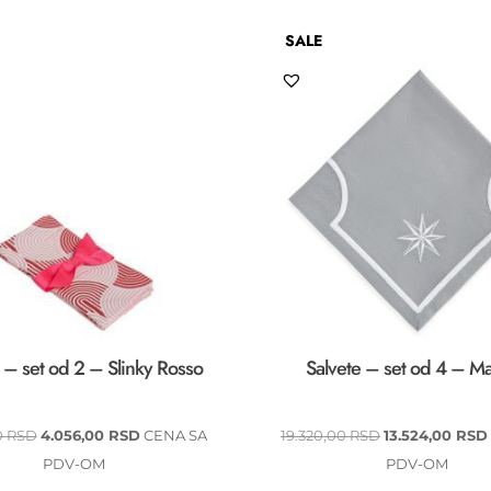
SALE
 – set od 2 – Slinky Rosso
Salvete – set od 4 – M
ORIGINALNA
TRENUTNA
ORIGINALNA
0
RSD
4.056,00
RSD
CENA SA
19.320,00
RSD
13.524,00
RSD
CENA
CENA
CENA
PDV-OM
PDV-OM