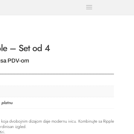
ple – Set od 4
tna
 sa PDV-om
0,00 RSD.
 platnu
icu koja dvobojnim dizajom daje modernu ivicu. Kombinujte sa Ripple
rdinisan izgled.
iri.