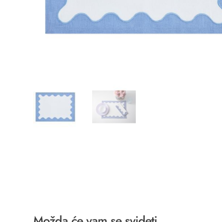
Možda će vam se svideti …