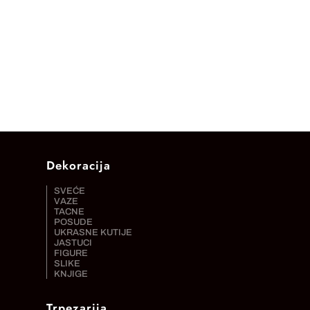
JE
JE:
BILA:
14.700,00 RSD.
21.000,00 RSD.
Dekoracija
SVEĆE
VAZE
TACNE
POSUDE
UKRASNE KUTIJE
JASTUCI
FIGURE
SLIKE
KNJIGE
Trpezarija