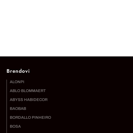
JE:
JE
JE:
13.524,00 RSD.
BILA:
12.168,00 RSD.
18.720,00 RSD.
Brendovi
ALONPI
ABLO BLOMMAERT
ABYSS HABIDECOR
BAOBAB
BORDALLO PINHEIRO
BOSA