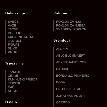
Dekoracija
Pokloni
SVEĆE
POKLON ZA NJU
VAZE
POKLON ZA NJEGA
TACNE
SVADBENI POKLON
POSUDE
UKRASNE KUTIJE
Brendovi
JASTUCI
FIGURE
SLIKE
ALONPI
KNJIGE
ABLO BLOMMAERT
Trpezarija
ABYSS HABIDECOR
BAOBAB
TANJIRI
ČINIJE
BORDALLO PINHEIRO
KUHINJSKI PRIBOR
BOSA
TEKSTIL
ČAŠE
CELSO DE LEMOS
ŠOLJE
JONATHAN ADLER
Ostalo
QEEBOO