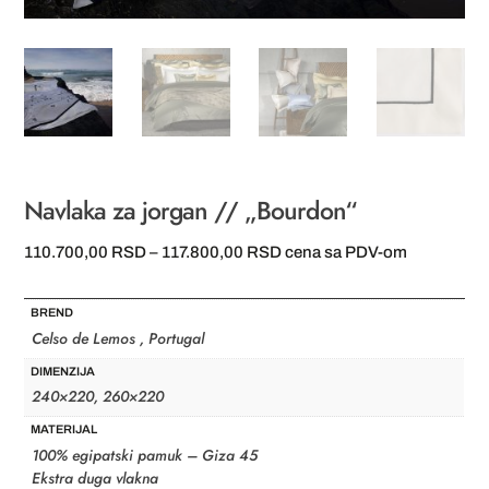
Navlaka za jorgan // „Bourdon“
Raspon
110.700,00
RSD
–
117.800,00
RSD
cena sa PDV-om
cena:
od
BREND
110.700,00 RSD
Celso de Lemos , Portugal
do
DIMENZIJA
117.800,00 RSD
240×220, 260×220
MATERIJAL
100% egipatski pamuk – Giza 45
Ekstra duga vlakna