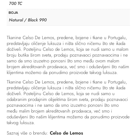
700 TC
BOJA
Natural / Black 990
Tkanine Celso De Lemos, predene, bojene i tkane u Portugalu,
predstavljaju oličenje luksuza i ništa slično ničemu što ste ikada
doživeli. Posteljinu Celso de Lemos, koja se nudi samo u malom
broju butika širom sveta, prodaju poznavaoci poznavaocima i ne
samo da smo izuzetno ponosni što smo među ovom malom
brojem akreditovanih prodavaca, već smo i oduševljeni što našim
klijentima možemo da ponudimo proizvode takvog luksuza.
Tkanine Celso De Lemos, predene, bojene i tkane u Portugalu,
predstavljaju oličenje luksuza i ništa slično ničemu što ste ikada
doživeli. Posteljinu Celso de Lemos, koja se nudi samo u
odabranim prodajnim objektima širom sveta, prodaju poznavaoci
poznavaocima i ne samo da smo izuzetno ponosni što smo
među malim brojem akreditovanih prodavaca, već smo i
oduševljeni što našim klijentima možemo da ponudimo proizvode
takvog luksuza.
Saznaj više o brendu:
Celso de Lemos