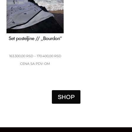
Set posteljine // „Bourdon“
RASPON
163.300,00
RSD
–
170.400,00
RSD
CENA:
CENA SA PDV-OM
OD
163.300,00 RSD
DO
170.400,00 RSD
SHOP