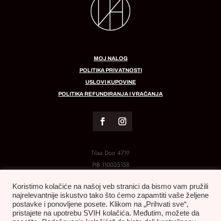
MOJ NALOG
POLITIKA PRIVATNOSTI
USLOVI KUPOVINE
POLITIKA REFUNDIRANJA I VRAĆANJA
Tilaa Doo 4719
PIB
110035158
MB:
21288454
Koristimo kolačiće na našoj veb stranici da bismo vam pružili
najrelevantnije iskustvo tako što ćemo zapamtiti vaše željene
postavke i ponovljene posete. Klikom na „Prihvati sve“,
pristajete na upotrebu SVIH kolačića. Međutim, možete da