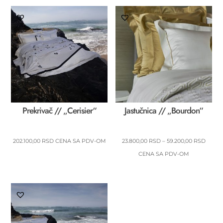
Prekrivač // „Cerisier“
Jastučnica // „Bourdon“
RASP
202.100,00
RSD
CENA SA PDV-OM
23.800,00
RSD
–
59.200,00
RSD
CENA:
CENA SA PDV-OM
OD
23.800
DO
59.200