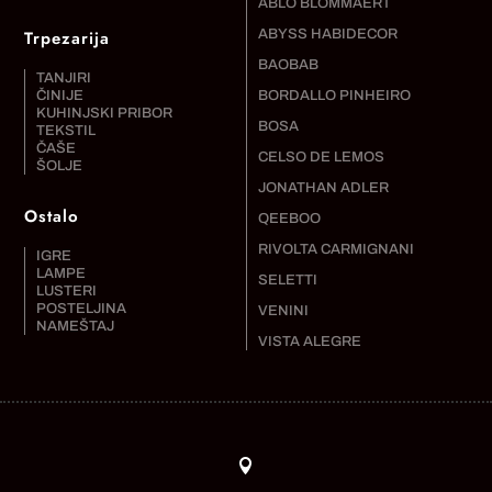
ABLO BLOMMAERT
Trpezarija
ABYSS HABIDECOR
BAOBAB
TANJIRI
ČINIJE
BORDALLO PINHEIRO
KUHINJSKI PRIBOR
BOSA
TEKSTIL
ČAŠE
CELSO DE LEMOS
ŠOLJE
JONATHAN ADLER
Ostalo
QEEBOO
RIVOLTA CARMIGNANI
IGRE
LAMPE
SELETTI
LUSTERI
POSTELJINA
VENINI
NAMEŠTAJ
VISTA ALEGRE
