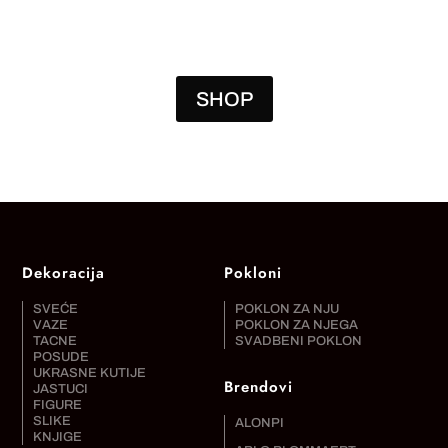
SHOP
Dekoracija
Pokloni
SVEĆE
POKLON ZA NJU
VAZE
POKLON ZA NJEGA
TACNE
SVADBENI POKLON
POSUDE
UKRASNE KUTIJE
Brendovi
JASTUCI
FIGURE
SLIKE
ALONPI
KNJIGE