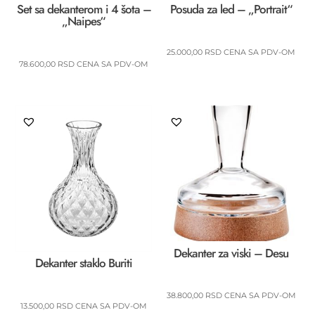
Set sa dekanterom i 4 šota –
Posuda za led – „Portrait“
„Naipes“
25.000,00
RSD
CENA SA PDV-OM
78.600,00
RSD
CENA SA PDV-OM
Dekanter za viski – Desu
Dekanter staklo Buriti
38.800,00
RSD
CENA SA PDV-OM
13.500,00
RSD
CENA SA PDV-OM