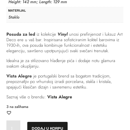
Height: 142 mm; Length: 129 mm
MATERIJAL
Staklo
Posuda za led
iz kolekcije
Vinyl
unosi prefinjenost i luksuz Art
Deco ere u vaš bar. Inspirisana sofisticiranim koktel barovima iz
1930-ih, ova posuda kombinuje funkcionalnost i estetsku
eleganciju, savršeno upotpunjujući svaki svečani trenutak.
Idealna je za stilizovano hlađenje pića i dodaje notu glamura
svakom okupljanju.
Vista Alegre
je portugalski brend sa bogatom tradicijom,
prepoznatljiv po vrhunskoj izradi porcelana, stakla i kristala,
spajajući klasičan dizajn i savremenu estetiku.
Saznaj više o brendu:
Vista Alegre
3 na zalihama
Posuda
DODAJ U KORPU