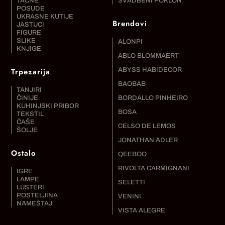
TACNE
SVADBENI POKLON
POSUDE
UKRASNE KUTIJE
Brendovi
JASTUCI
FIGURE
SLIKE
ALONPI
KNJIGE
ABLO BLOMMAERT
Trpezarija
ABYSS HABIDECOR
BAOBAB
TANJIRI
ČINIJE
BORDALLO PINHEIRO
KUHINJSKI PRIBOR
BOSA
TEKSTIL
ČAŠE
CELSO DE LEMOS
ŠOLJE
JONATHAN ADLER
Ostalo
QEEBOO
RIVOLTA CARMIGNANI
IGRE
LAMPE
SELETTI
LUSTERI
POSTELJINA
VENINI
NAMEŠTAJ
VISTA ALEGRE