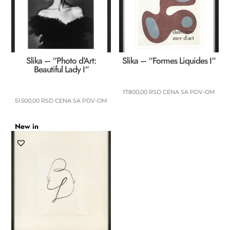
Slika – “Photo d’Art:
Slika – “Formes Liquides I“
Beautiful Lady I“
17.800,00
RSD
CENA SA PDV-OM
51.500,00
RSD
CENA SA PDV-OM
New in