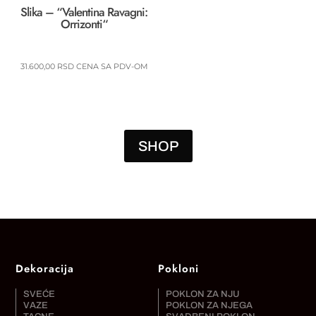
Slika – “Valentina Ravagni:
Orrizonti“
31.600,00
RSD
CENA SA PDV-OM
SHOP
Dekoracija
Pokloni
SVEĆE
POKLON ZA NJU
VAZE
POKLON ZA NJEGA