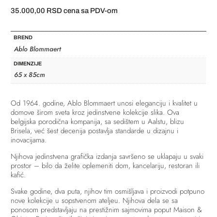
35.000,00
RSD
cena sa PDV-om
BREND
Ablo Blommaert
DIMENZIJE
65 x 85cm
Od 1964. godine, Ablo Blommaert unosi eleganciju i kvalitet u
domove širom sveta kroz jedinstvene kolekcije slika. Ova
belgijska porodična kompanija, sa sedištem u Aalstu, blizu
Brisela, već šest decenija postavlja standarde u dizajnu i
inovacijama.
Njihova jedinstvena grafička izdanja savršeno se uklapaju u svaki
prostor – bilo da želite oplemeniti dom, kancelariju, restoran ili
kafić.
Svake godine, dva puta, njihov tim osmišljava i proizvodi potpuno
nove kolekcije u sopstvenom ateljeu. Njihova dela se sa
ponosom predstavljaju na prestižnim sajmovima poput Maison &