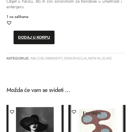
Objet u Parizu, što ih čini sinonimom za trendove u umetnosti i
enterijeru.
1 na zalihama
DODAJ U KORPU
Slika
–
“A
KATEGORIJE:
ABLO BLOMMAERT
,
DEKORACIJA
,
NEW IN
,
SLIKE
good
day
to
ski“
količina
Možda će vam se svideti …