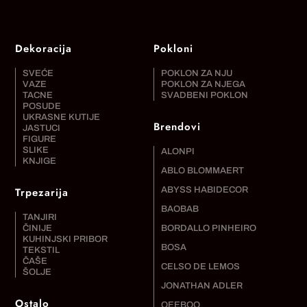
Dekoracija
Pokloni
SVEĆE
POKLON ZA NJU
VAZE
POKLON ZA NJEGA
TACNE
SVADBENI POKLON
POSUDE
UKRASNE KUTIJE
Brendovi
JASTUCI
FIGURE
SLIKE
ALONPI
KNJIGE
ABLO BLOMMAERT
Trpezarija
ABYSS HABIDECOR
BAOBAB
TANJIRI
ČINIJE
BORDALLO PINHEIRO
KUHINJSKI PRIBOR
BOSA
TEKSTIL
ČAŠE
CELSO DE LEMOS
ŠOLJE
JONATHAN ADLER
Ostalo
QEEBOO