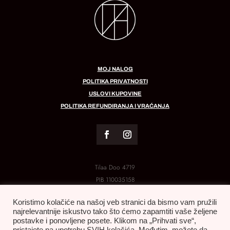
MOJ NALOG
POLITIKA PRIVATNOSTI
USLOVI KUPOVINE
POLITIKA REFUNDIRANJA I VRAĆANJA
Tilaa Doo 4719
PIB
110035158
MB:
21288454
Koristimo kolačiće na našoj veb stranici da bismo vam pružili
najrelevantnije iskustvo tako što ćemo zapamtiti vaše željene
postavke i ponovljene posete. Klikom na „Prihvati sve“,