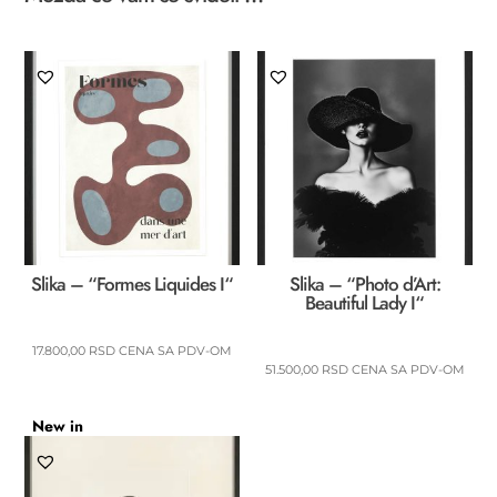
Slika – “Formes Liquides I“
Slika – “Photo d’Art:
Beautiful Lady I“
17.800,00
RSD
CENA SA PDV-OM
51.500,00
RSD
CENA SA PDV-OM
New in