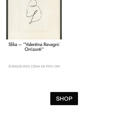
Slika – “Valentina Ravagni:
Orrizonti“
31.600,00
RSD
CENA SA PDV-OM
SHOP