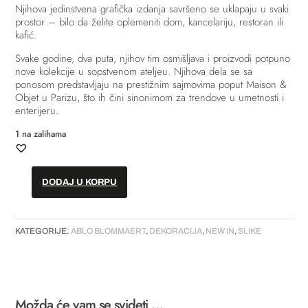
Njihova jedinstvena grafička izdanja savršeno se uklapaju u svaki
prostor – bilo da želite oplemeniti dom, kancelariju, restoran ili
kafić.
Svake godine, dva puta, njihov tim osmišljava i proizvodi potpuno
nove kolekcije u sopstvenom ateljeu. Njihova dela se sa
ponosom predstavljaju na prestižnim sajmovima poput Maison &
Objet u Parizu, što ih čini sinonimom za trendove u umetnosti i
enterijeru.
1 na zalihama
DODAJ U KORPU
Slika
–
“Ski
KATEGORIJE:
ABLO BLOMMAERT
,
DEKORACIJA
,
NEW IN
,
SLIKE
Slope“
količina
Možda će vam se svideti …