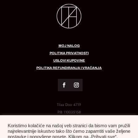
MOJ NALOG
POLITIKA PRIVATNOSTI
USLOVI KUPOVINE
POLITIKA REFUNDIRANJA I VRAĆANJA
Tilaa Doo 4719
PIB
110035158
MB:
21288454
Koristimo kolačiće na našoj veb stranici da bismo vam pružili
najrelevantnije iskustvo tako što ćemo zapamtiti vaše željene
postavke i ponovljene posete. Klikom na „Prihvati sve“,