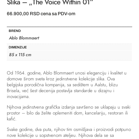
Slika – „The Voice Within 01“
66.900,00
RSD
cena sa PDV-om
BREND
Ablo Blommaert
DIMENZIJE
85 x 115 cm
Od 1964. godine, Ablo Blommaert unosi eleganciju i kvalitet u
domove širom sveta kroz jedinstvene kolekcije slika. Ova
belgijska porodična kompanija, sa sedištem u Aalstu, blizu
Brisela, već šest decenija postavlja standarde u dizajnu i
inovacijama.
Njihova jedinstvena grafička izdanja savršeno se uklapaju u svaki
prostor – bilo da želite oplemeniti dom, kancelariju, restoran ili
kafić.
Svake godine, dva puta, njihov tim osmišljava i proizvodi potpuno
nove kolekcije u sopstvenom ateljeu. Njihova dela se sa