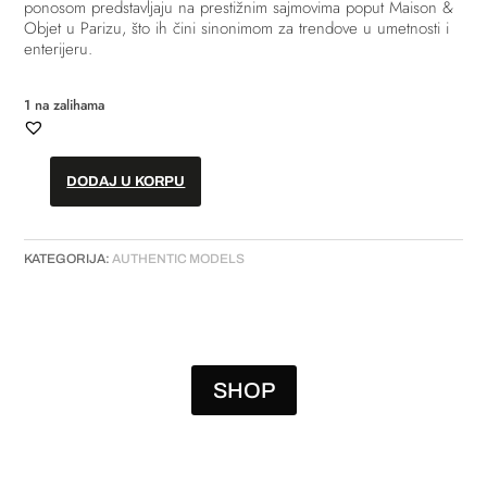
ponosom predstavljaju na prestižnim sajmovima poput Maison &
Objet u Parizu, što ih čini sinonimom za trendove u umetnosti i
enterijeru.
1 na zalihama
DODAJ U KORPU
Slika
-
"The
KATEGORIJA:
AUTHENTIC MODELS
Voice
Within
01"
količina
SHOP