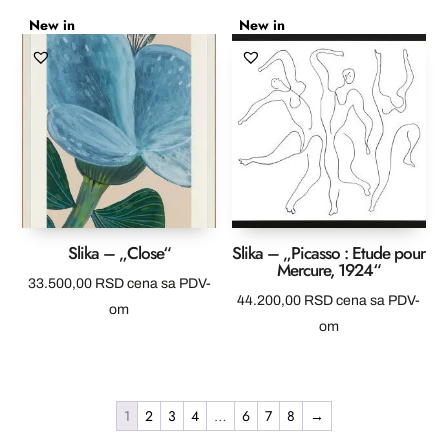
New in
New in
Slika – „Close“
Slika – „Picasso : Etude pour
Mercure, 1924“
33.500,00
RSD
cena sa PDV-
44.200,00
RSD
cena sa PDV-
om
om
1
2
3
4
…
6
7
8
→