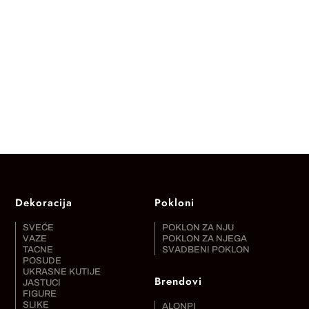
Dekoracija
Pokloni
SVEĆE
POKLON ZA NJU
VAZE
POKLON ZA NJEGA
TACNE
SVADBENI POKLON
POSUDE
UKRASNE KUTIJE
Brendovi
JASTUCI
FIGURE
SLIKE
ALONPI