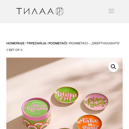
HOMEPAGE
/
TRPEZARIJA
/
PODMETAČI
/ PODMETACI – „DEEP THOUGHTS“
// SET OF 4