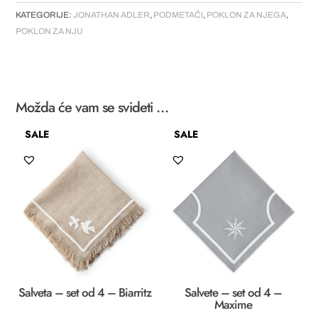
„Deep
KATEGORIJE:
JONATHAN ADLER
,
PODMETAČI
,
POKLON ZA NJEGA
,
Thoughts“
POKLON ZA NJU
//
set
of
4
količina
Možda će vam se svideti …
SALE
SALE
Salveta – set od 4 – Biarritz
Salvete – set od 4 –
Maxime