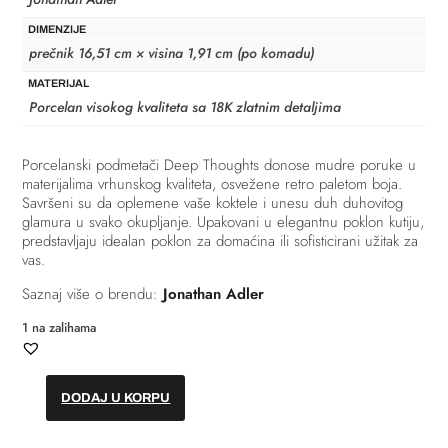
DIMENZIJE
prečnik 16,51 cm × visina 1,91 cm (po komadu)
MATERIJAL
Porcelan visokog kvaliteta sa 18K zlatnim detaljima
Porcelanski podmetači Deep Thoughts donose mudre poruke u
materijalima vrhunskog kvaliteta, osvežene retro paletom boja.
Savršeni su da oplemene vaše koktele i unesu duh duhovitog
glamura u svako okupljanje. Upakovani u elegantnu poklon kutiju,
predstavljaju idealan poklon za domaćina ili sofisticirani užitak za
vas.
Saznaj više o brendu:
Jonathan Adler
1 na zalihama
DODAJ U KORPU
Podmetaci
–