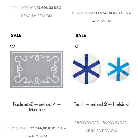
ORIGINALNA
TRENUTNA
19.440,00
RSD
13.608,00
RSD
ORIGINALNA
TRENUTN
19.320,00
RSD
13.524,00
RSD
CENA
CENA
CENA
CENA SA PDV-OM
CENA
CENA
SA PDV-OM
JE
JE:
JE
JE:
BILA:
13.608,00 RSD.
SALE
SALE
BILA:
13.524,00 
19.440,00 RSD.
19.320,00 RSD.
Podmetač – set od 4 –
Tanjir – set od 2 – Helsinki
Maxime
RASP
18.000,00
RSD
–
54.000,00
RSD
ORIGINALNA
TRENUTNA
19.320,00
RSD
13.524,00
RSD
CENA
CENA:
CENA SA PDV-OM
CENA
CENA
SA PDV-OM