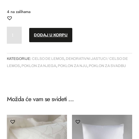
4 na zalihama
Dekorativna
DODAJ U KORPU
jastučnica
//
"Paradis"
količina
KATEGORIJE:
CELSO DE LEMOS
,
DEKORATIVNI JASTUCI / CELSO DE
LEMOS
,
POKLON ZA NJEGA
,
POKLON ZA NJU
,
POKLON ZA SVADBU
Možda će vam se svideti …