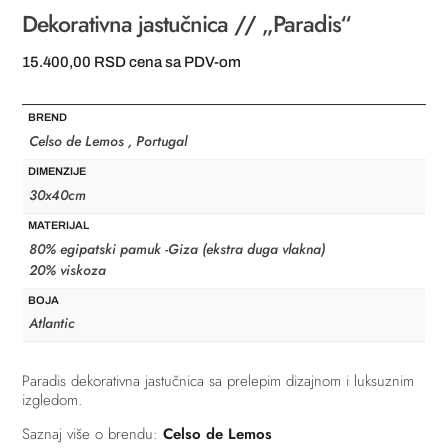
Dekorativna jastučnica // „Paradis“
15.400,00
RSD
cena sa PDV-om
BREND
Celso de Lemos , Portugal
DIMENZIJE
30x40cm
MATERIJAL
80% egipatski pamuk -Giza (ekstra duga vlakna)
20% viskoza
BOJA
Atlantic
Paradis dekorativna jastučnica sa prelepim dizajnom i luksuznim
izgledom.
Saznaj više o brendu:
Celso de Lemos