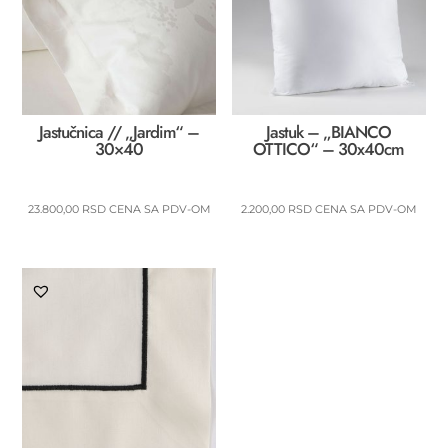
Jastučnica // „Jardim“ –
Jastuk – „BIANCO
30×40
OTTICO“ – 30x40cm
23.800,00
RSD
CENA SA PDV-OM
2.200,00
RSD
CENA SA PDV-OM