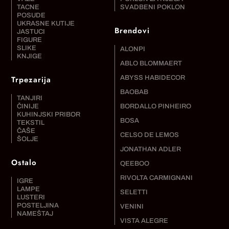
TACNE
SVADBENI POKLON
POSUDE
UKRASNE KUTIJE
Brendovi
JASTUCI
FIGURE
SLIKE
ALONPI
KNJIGE
ABLO BLOMMAERT
Trpezarija
ABYSS HABIDECOR
BAOBAB
TANJIRI
ČINIJE
BORDALLO PINHEIRO
KUHINJSKI PRIBOR
BOSA
TEKSTIL
ČAŠE
CELSO DE LEMOS
ŠOLJE
JONATHAN ADLER
Ostalo
QEEBOO
RIVOLTA CARMIGNANI
IGRE
LAMPE
SELETTI
LUSTERI
POSTELJINA
VENINI
NAMEŠTAJ
VISTA ALEGRE