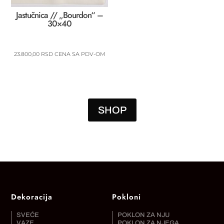
Jastučnica // „Bourdon“ –
30×40
23.800,00
RSD
CENA SA PDV-OM
SHOP
Dekoracija
Pokloni
SVEĆE
POKLON ZA NJU
VAZE
POKLON ZA NJEGA