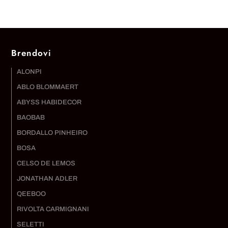
Brendovi
ALONPI
ABLO BLOMMAERT
ABYSS HABIDECOR
BAOBAB
BORDALLO PINHEIRO
BOSA
CELSO DE LEMOS
JONATHAN ADLER
QEEBOO
RIVOLTA CARMIGNANI
SELETTI