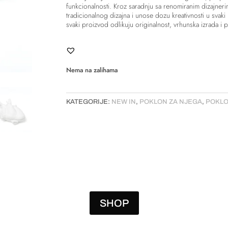
funkcionalnosti. Kroz saradnju sa renomiranim dizajnerim
tradicionalnog dizajna i unose dozu kreativnosti u svaki
svaki proizvod odlikuju originalnost, vrhunska izrada i pr
Nema na zalihama
KATEGORIJE:
NEW IN
,
POKLON ZA NJEGA
,
POKLO
SHOP