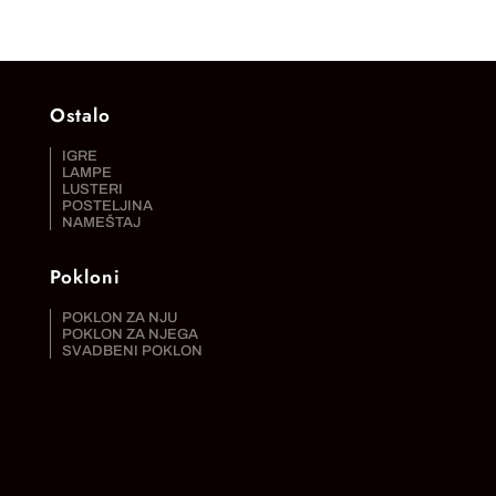
Ostalo
IGRE
LAMPE
LUSTERI
POSTELJINA
NAMEŠTAJ
Pokloni
POKLON ZA NJU
POKLON ZA NJEGA
SVADBENI POKLON