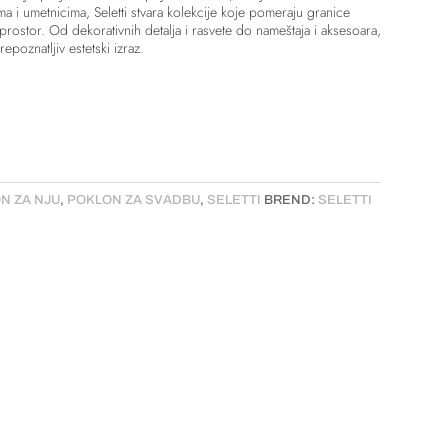
a i umetnicima, Seletti stvara kolekcije koje pomeraju granice
 prostor. Od dekorativnih detalja i rasvete do nameštaja i aksesoara,
epoznatljiv estetski izraz.
N ZA NJU
,
POKLON ZA SVADBU
,
SELETTI
BREND:
SELETTI