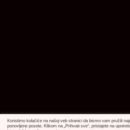
Koristimo kolačiće na našoj veb stranici da bismo vam pružili naj
ponovljene posete. Klikom na „Prihvati sve“, pristajete na upot