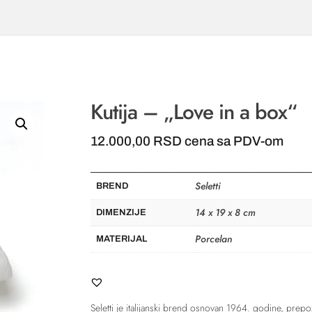
Kutija – „Love in a box“
12.000,00
RSD
cena sa PDV-om
Seletti
BREND
14 x 19 x 8 cm
DIMENZIJE
Porcelan
MATERIJAL
Seletti
je italijanski brend osnovan 1964. godine, prepoz