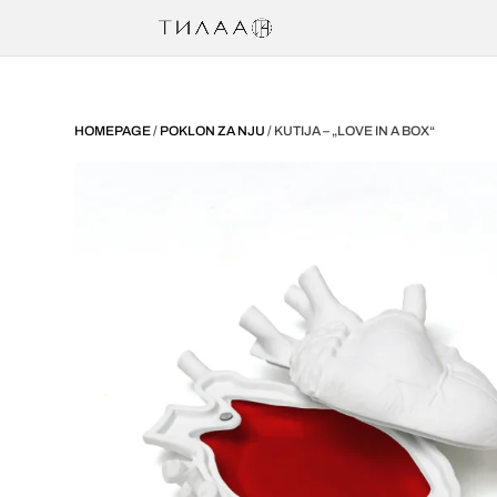
HOMEPAGE
/
POKLON ZA NJU
/ KUTIJA – „LOVE IN A BOX“