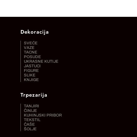
Dekoracija
SVEĆE
VAZE
TACNE
POSUDE
UKRASNE KUTIJE
JASTUCI
FIGURE
SLIKE
KNJIGE
Trpezarija
TANJIRI
ČINIJE
KUHINJSKI PRIBOR
TEKSTIL
ČAŠE
ŠOLJE