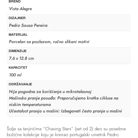
BREND
Vista Alegre
DIZAJNER
Pedro Sousa Pereira
MATERIJAL
Porcelan sa pozlazom, ručno slikani motivi
DIMENZIJE
7.6 x 12.8 cm
KAPACITET
100 ml
ODRŽAVANJE
Nije pogodna za korišćenje u mikrotalasnoj
Mašinsko pranje posuđa: Preporučujemo kratke cikluse na
niskim temperaturama
Učestalost pranja u mašini: Izbegavati često pranje u mašini
Šolje sa tanjirićima “Chasing Stars” (set od 2) deo su posebne
božićne kolekcije koju je kreirao portugalski umetnik Pedro