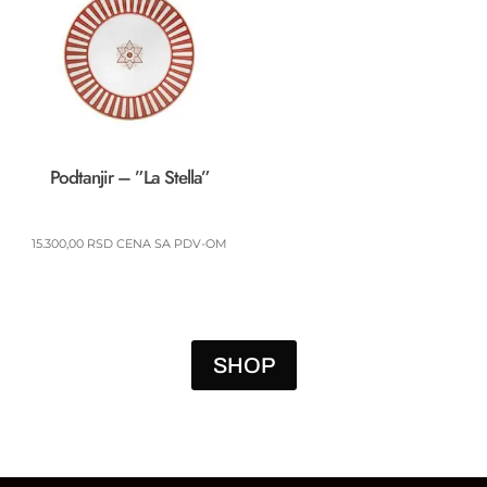
Podtanjir – ”La Stella”
15.300,00
RSD
CENA SA PDV-OM
SHOP