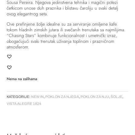
Sousa Pereira. Njegova jedinstvena tehnika i magični potezi
četkicom unose duh praznika i blistavu čaroliju u svaki detalj
ovog elegantnog seta.
Ove prefinjene šolje idealne su za serviranje omiljene kafe
tokom hladnih zimskih jutara ili svečanih trenutaka sa najmilijima.
“Chasing Stars” kombinuje funkcionalnost i umetnički izraz,
obogaćujući svaki trenutak uživanja toplinom i prazničnom
atmosferom.
Nema na zalihama
KATEGORIJE:
NEW IN
,
POKLON ZA NJEGA
,
POKLON ZA NJU
,
ŠOLJE
,
VISTA ALEGRE 1824