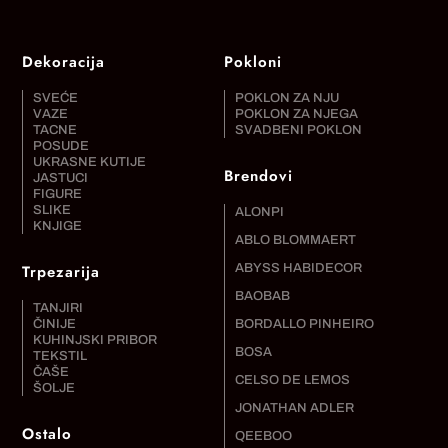
Dekoracija
Pokloni
SVEĆE
POKLON ZA NJU
VAZE
POKLON ZA NJEGA
TACNE
SVADBENI POKLON
POSUDE
UKRASNE KUTIJE
Brendovi
JASTUCI
FIGURE
SLIKE
ALONPI
KNJIGE
ABLO BLOMMAERT
Trpezarija
ABYSS HABIDECOR
BAOBAB
TANJIRI
ČINIJE
BORDALLO PINHEIRO
KUHINJSKI PRIBOR
BOSA
TEKSTIL
ČAŠE
CELSO DE LEMOS
ŠOLJE
JONATHAN ADLER
Ostalo
QEEBOO