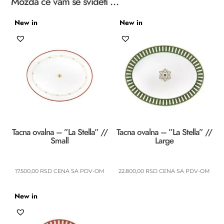
Možda će vam se svideti …
New in
New in
Tacna ovalna – ”La Stella” //
Tacna ovalna – ”La Stella” //
Small
Large
17.500,00
RSD
CENA SA PDV-OM
22.800,00
RSD
CENA SA PDV-OM
New in