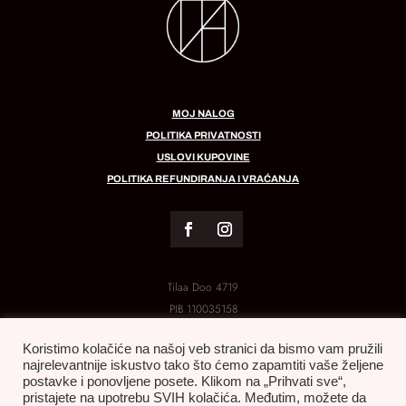
MOJ NALOG
POLITIKA PRIVATNOSTI
USLOVI KUPOVINE
POLITIKA REFUNDIRANJA I VRAĆANJA
Tilaa Doo 4719
PIB
110035158
MB:
21288454
Koristimo kolačiće na našoj veb stranici da bismo vam pružili
najrelevantnije iskustvo tako što ćemo zapamtiti vaše željene
postavke i ponovljene posete. Klikom na „Prihvati sve“,
pristajete na upotrebu SVIH kolačića. Međutim, možete da