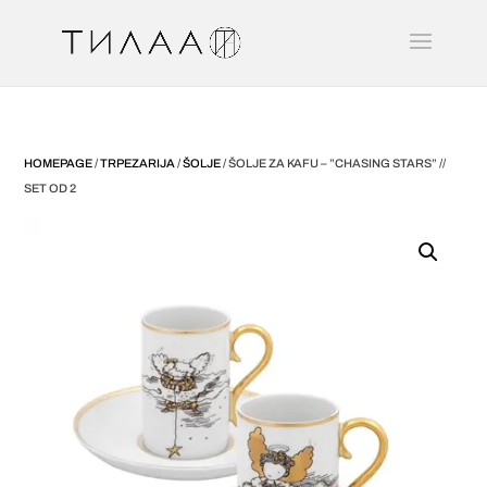
HOMEPAGE
/
TRPEZARIJA
/
ŠOLJE
/ ŠOLJE ZA KAFU – ”CHASING STARS” //
SET OD 2