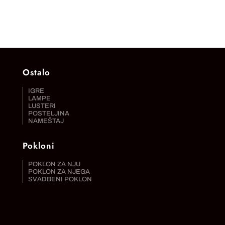
Ostalo
IGRE
LAMPE
LUSTERI
POSTELJINA
NAMEŠTAJ
Pokloni
POKLON ZA NJU
POKLON ZA NJEGA
SVADBENI POKLON