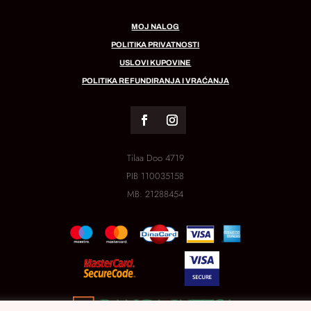
MOJ NALOG
POLITIKA PRIVATNOSTI
USLOVI KUPOVINE
POLITIKA REFUNDIRANJA I VRAĆANJA
Tilaa Doo 4719
PIB
110035158
MB:
21288454