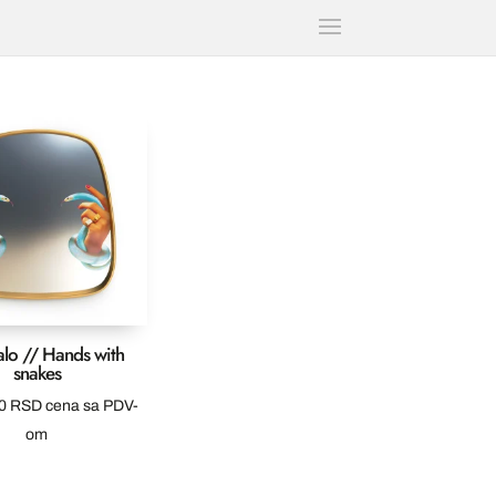
lo // Hands with
snakes
00
RSD
cena sa PDV-
om