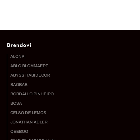
Brendovi
ALONPI
ABLO BLOMMAERT
ABYSS HABIDECOR
BAOBAB
BORDALLO PINHEIRO
BOSA
CELSO DE LEMOS
JONATHAN ADLER
QEEBOO