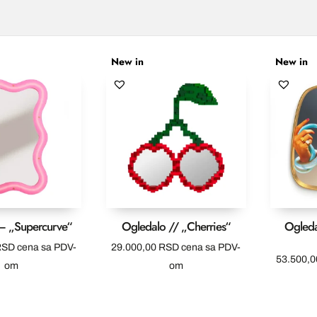
New in
New in
– „Supercurve“
Ogledalo // „Cherries“
Ogleda
RSD
cena sa PDV-
29.000,00
RSD
cena sa PDV-
53.500,
om
om