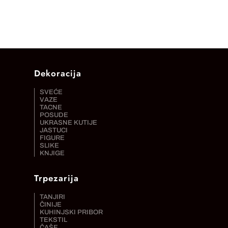
Dekoracija
SVEĆE
VAZE
TACNE
POSUDE
UKRASNE KUTIJE
JASTUCI
FIGURE
SLIKE
KNJIGE
Trpezarija
TANJIRI
ČINIJE
KUHINJSKI PRIBOR
TEKSTIL
ČAŠE